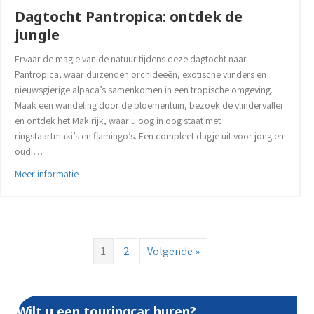
Dagtocht Pantropica: ontdek de
jungle
Ervaar de magie van de natuur tijdens deze dagtocht naar
Pantropica, waar duizenden orchideeën, exotische vlinders en
nieuwsgierige alpaca’s samenkomen in een tropische omgeving.
Maak een wandeling door de bloementuin, bezoek de vlindervallei
en ontdek het Makirijk, waar u oog in oog staat met
ringstaartmaki’s en flamingo’s. Een compleet dagje uit voor jong en
oud!…
about Dagtocht Pantropica: ontdek de jungle
Meer informatie
1
2
Volgende »
Wilt u een touringcar huren?