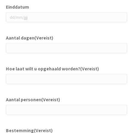
Einddatum
DD
slash
MM
Aantal dagen
(Vereist)
slash
JJJJ
Hoe laat wilt u opgehaald worden?
(Vereist)
Aantal personen
(Vereist)
Bestemming
(Vereist)