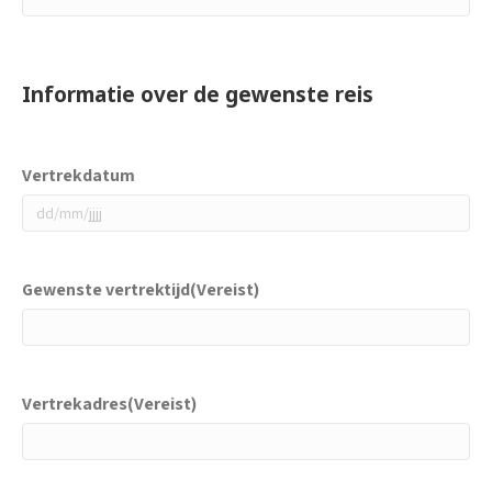
Informatie over de gewenste reis
Vertrekdatum
DD
slash
MM
Gewenste vertrektijd
(Vereist)
slash
JJJJ
Vertrekadres
(Vereist)