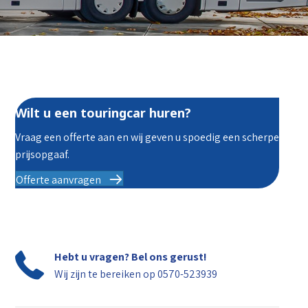
Wilt u een touringcar huren?
Vraag een offerte aan en wij geven u spoedig een scherpe
prijsopgaaf.
Offerte aanvragen
Hebt u vragen? Bel ons gerust!
Wij zijn te bereiken op
0570-523939