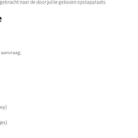
gebracht naar de door jullie gekozen opstapplaats.
e
 aanvraag.
oep)
jes)