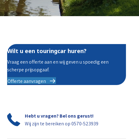
Wilt u een touringcar huren?
Vraag een offerte aan en wij geven u spoedig een
scherpe prijsopgaaf.
Offerte aanvragen
Hebt u vragen? Bel ons gerust!
Wij zijn te bereiken op
0570-523939