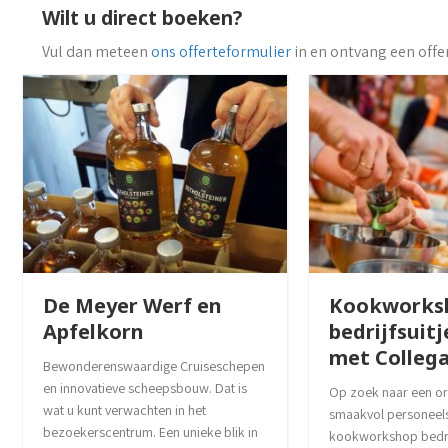
Wilt u direct boeken?
Vul dan meteen
ons offerteformulier
in en ontvang een offe
De Meyer Werf en
Kookworks
Apfelkorn
bedrijfsuit
met Collega
Bewonderenswaardige Cruiseschepen
en innovatieve scheepsbouw. Dat is
Op zoek naar een ori
wat u kunt verwachten in het
smaakvol personeels
bezoekerscentrum. Een unieke blik in
kookworkshop bedrijf