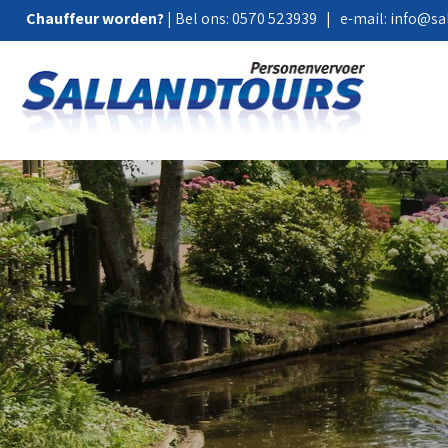
Chauffeur worden?
| Bel ons:
0570 523939
| e-mail:
info@sal