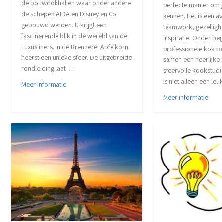
de bouwdokhallen waar onder andere
perfecte manier om j
de schepen AIDA en Disney en Co
kennen. Het is een a
gebouwd werden. U krijgt een
teamwork, gezellighe
fascinerende blik in de wereld van de
inspiratie! Onder be
Luxusliners. In de Brennerei Apfelkorn
professionele kok be
heerst een unieke sfeer. De uitgebreide
samen een heerlijke 
rondleiding laat…
sfeervolle kookstudio
is niet alleen een le
about De Meyer Werf en Apfelkorn
Meer informatie
abou
Meer informatie