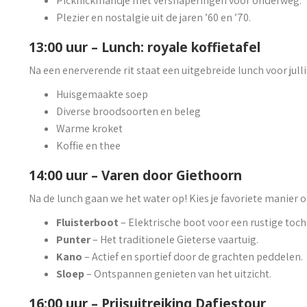
Picknickmandje met versnaperingen voor onderweg.
Plezier en nostalgie uit de jaren ’60 en ’70.
13:00 uur – Lunch: royale koffietafel
Na een enerverende rit staat een uitgebreide lunch voor jullie
Huisgemaakte soep
Diverse broodsoorten en beleg
Warme kroket
Koffie en thee
14:00 uur – Varen door Giethoorn
Na de lunch gaan we het water op! Kies je favoriete manier 
Fluisterboot
– Elektrische boot voor een rustige toch
Punter
– Het traditionele Gieterse vaartuig.
Kano
– Actief en sportief door de grachten peddelen.
Sloep
– Ontspannen genieten van het uitzicht.
16:00 uur – Prijsuitreiking Dafjestour