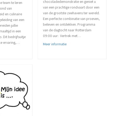
chocoladedemonstratie en geniet u
e team te leren
van een prachtige rondvaart door een
vond van
van de grootste zeehavens ter wereld.
id en culinaire
Een perfecte combinatie van proeven,
geleiding van een
beleven en ontdekken. Programma
reiden jullie
van de dagtocht naar Rotterdam
maaltijd in een
09:00 uur: Vertrek met…
. Dit bedrijfsuitje
uke ervaring,…
about Dagtocht naar de haven v
Meer informatie
t Kookworkshop bedrijfsuitje: koken met Collega’s