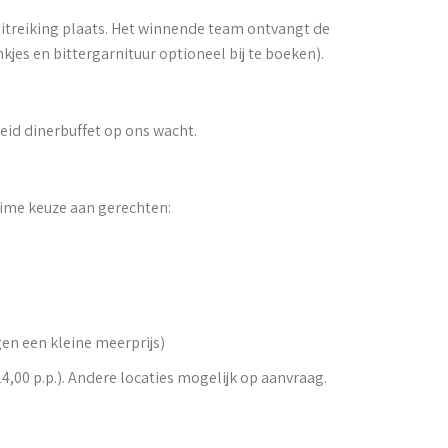
uitreiking plaats. Het winnende team ontvangt de
jes en bittergarnituur optioneel bij te boeken).
eid dinerbuffet op ons wacht.
uime keuze aan gerechten:
gen een kleine meerprijs)
4,00 p.p.). Andere locaties mogelijk op aanvraag.