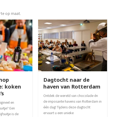
rte op maat.
hop
Dagtocht naar de
je: koken
haven van Rotterdam
’s
Ontdek de wereld van chocolade én
de imposante havens van Rotterdam in
gineel en
één dag! Tijdens deze dagtocht
uitje? Een
ervaart u een unieke
suitje is de